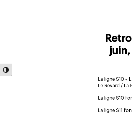
Retro
juin,
Passer en contraste élevé
La ligne S10 « L
Le Revard / La 
La ligne S10 fo
La ligne S11 fo