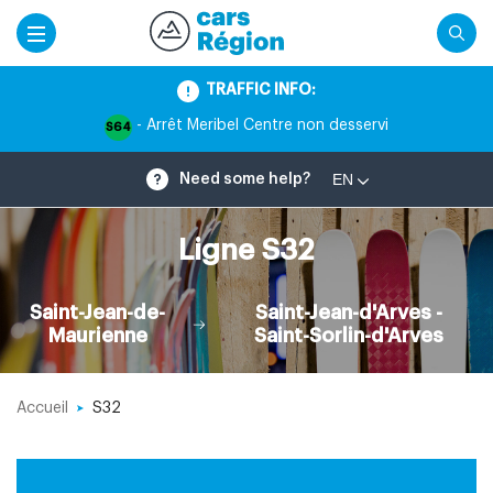
TRAFFIC INFO:
- Arrêt Meribel Centre non desservi
S64
EN
Need some help?
Ligne S32
Saint-Jean-de-
Saint-Jean-d'Arves -
Maurienne
Saint-Sorlin-d'Arves
Accueil
S32