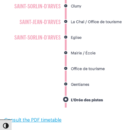
Consult the PDF timetable
Toggle High Contrast