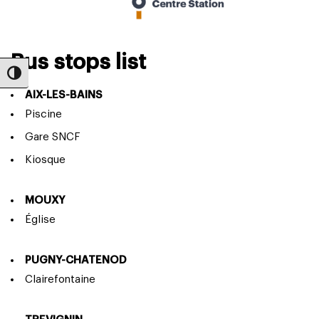
Bus stops list
Toggle High Contrast
AIX-LES-BAINS
Piscine
Gare SNCF
Kiosque
MOUXY
Église
PUGNY-CHATENOD
Clairefontaine