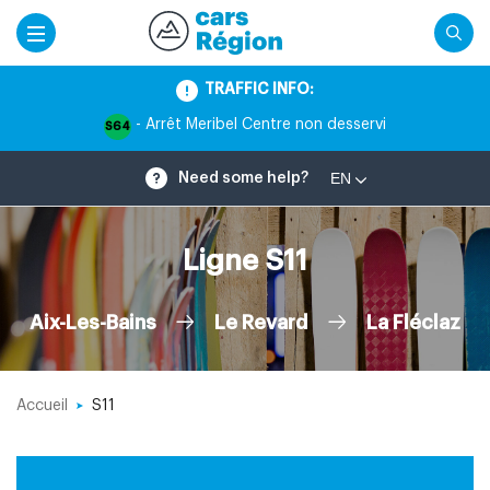
TRAFFIC INFO:
- Arrêt Meribel Centre non desservi
S64
EN
Need some help?
Ligne S11
Aix-Les-Bains
Le Revard
La Fléclaz
Accueil
S11