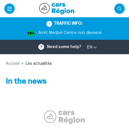
TRAFFIC INFO:
- Arrêt Meribel Centre non desservi
S64
EN
Need some help?
Accueil
Les actualités
In the news