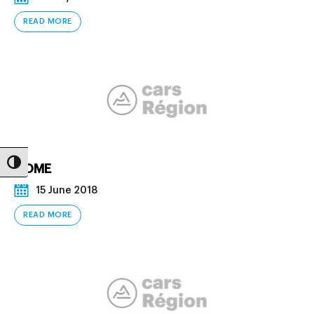
READ MORE
Toggle High Contrast
HOME
15 June 2018
READ MORE