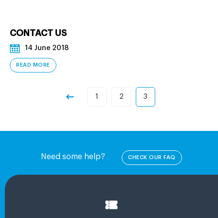
CONTACT US
14 June 2018
READ MORE
1
2
3
Need some help?
CHECK OUR FAQ