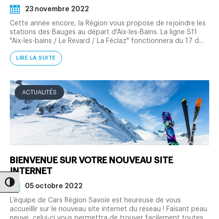
23 novembre 2022
Cette année encore, la Région vous propose de rejoindre les
stations des Bauges au départ d'Aix-les-Bains. La ligne S11
"Aix-les-bains / Le Revard / La Féclaz" fonctionnera du 17 d...
LIRE LA SUITE
ACTUALITÉS
BIENVENUE SUR VOTRE NOUVEAU SITE
INTERNET
Passer en contraste élevé
05 octobre 2022
L’équipe de Cars Région Savoie est heureuse de vous
accueillir sur le nouveau site internet du réseau ! Faisant peau
neuve, celui-ci vous permettra de trouver facilement toutes