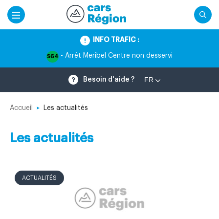
INFO TRAFIC :
- Arrêt Meribel Centre non desservi
S64
FR
Besoin d'aide ?
Accueil
Les actualités
Les actualités
ACTUALITÉS